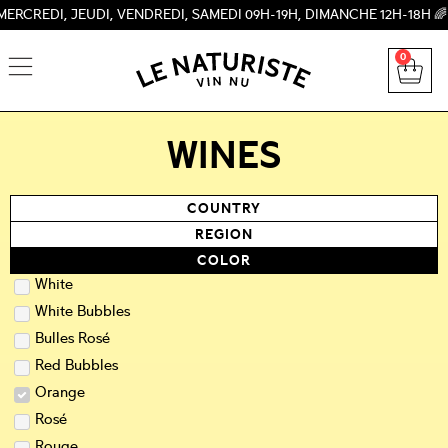
 JEUDI, VENDREDI, SAMEDI 09H-19H, DIMANCHE 12H-18H 🌈
0
WINES
COUNTRY
REGION
COLOR
White
White Bubbles
Bulles Rosé
Red Bubbles
Orange
Rosé
Rouge