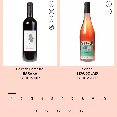
Le Petit Domaine.
Séléné
BARAKA
BEAUJOLAIS
CHF
27.00
CHF
23.00
1
2
3
4
5
6
7
8
9
10
11
12
13
14
15