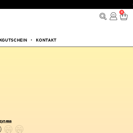
🚚 💨 L
0
KGUTSCHEIN
KONTAKT
zyness