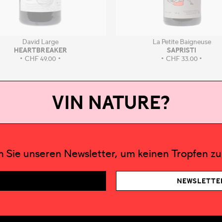
David Large
La Petite Baigneuse
HEARTBREAKER
SAPRISTI
CHF
49.00
CHF
33.00
VIN NATURE?
 Sie unseren Newsletter, um keinen Tropfen zu
NEWSLETTE