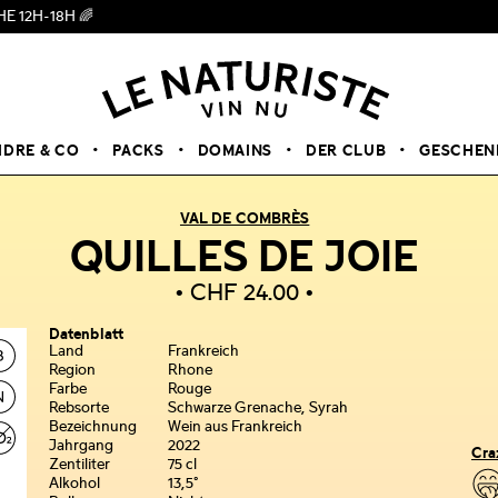
H 🌈
IDRE & CO
PACKS
DOMAINS
DER CLUB
GESCHEN
VAL DE COMBRÈS
QUILLES DE JOIE
CHF
24.00
Datenblatt
Land
Frankreich
Region
Rhone
Farbe
Rouge
Rebsorte
Schwarze Grenache, Syrah
Bezeichnung
Wein aus Frankreich
Jahrgang
2022
Cra
Zentiliter
75 cl
Alkohol
13,5°