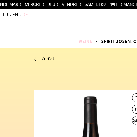
 MERCREDI, JEUDI, VENDREDI, SAMEDI 09H-19H, DIMANCHE 12H-18
FR
EN
DE
WEINE
SPIRITUOSEN, C
Zurück