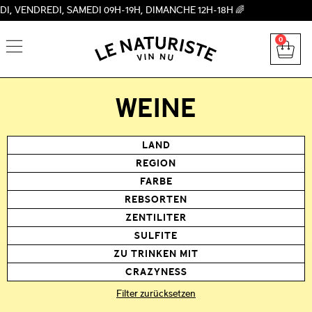
REDI, SAMEDI 09H-19H, DIMANCHE 12H-18H 🌈
0
WEINE
LAND
REGION
FARBE
REBSORTEN
ZENTILITER
SULFITE
ZU TRINKEN MIT
CRAZYNESS
Filter zurücksetzen