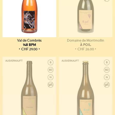
Val de Combrès
Domaine de Montmollin
148 BPM
À POIL
CHF
29.00
CHF
26.00
AUSVERKAUFT
AUSVERKAUFT