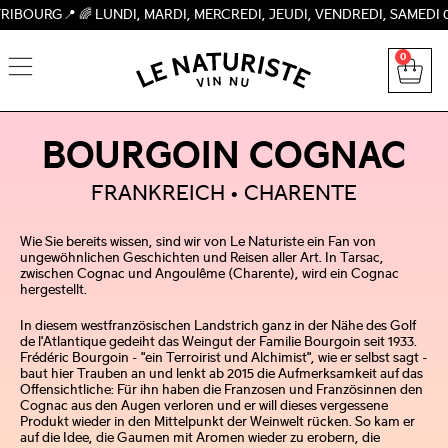
 🌈 LUNDI, MARDI, MERCREDI, JEUDI, VENDREDI, SAMEDI 09H-19
0
BOURGOIN COGNAC
FRANKREICH
CHARENTE
Wie Sie bereits wissen, sind wir von Le Naturiste ein Fan von
ungewöhnlichen Geschichten und Reisen aller Art. In Tarsac,
zwischen Cognac und Angoulême (Charente), wird ein Cognac
hergestellt.
In diesem westfranzösischen Landstrich ganz in der Nähe des Golf
de l'Atlantique gedeiht das Weingut der Familie Bourgoin seit 1933.
Frédéric Bourgoin - "ein Terroirist und Alchimist", wie er selbst sagt -
baut hier Trauben an und lenkt ab 2015 die Aufmerksamkeit auf das
Offensichtliche: Für ihn haben die Franzosen und Französinnen den
Cognac aus den Augen verloren und er will dieses vergessene
Produkt wieder in den Mittelpunkt der Weinwelt rücken. So kam er
auf die Idee, die Gaumen mit Aromen wieder zu erobern, die