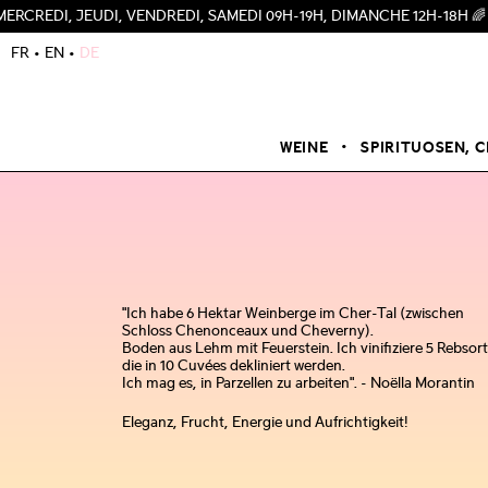
UDI, VENDREDI, SAMEDI 09H-19H, DIMANCHE 12H-18H 🌈
FR
EN
DE
WEINE
SPIRITUOSEN, C
"Ich habe 6 Hektar Weinberge im Cher-Tal (zwischen
Schloss Chenonceaux und Cheverny).
Boden aus Lehm mit Feuerstein. Ich vinifiziere 5 Rebsor
die in 10 Cuvées dekliniert werden.
Ich mag es, in Parzellen zu arbeiten". - Noëlla Morantin
Eleganz, Frucht, Energie und Aufrichtigkeit!