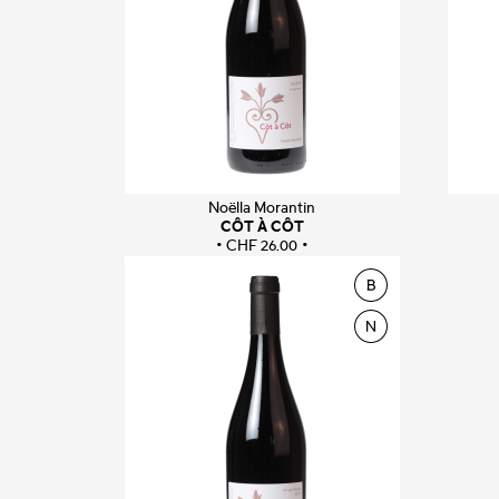
Noëlla Morantin
CÔT À CÔT
CHF
26.00