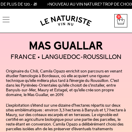
US DE 120.- 🎁 ⚡NOUVEAU AU VIN NATURE? TROP DE CHOIX? ESSAI
0
MAS GUALLAR
FRANCE
LANGUEDOC-ROUSSILLON
Originaire du Chili, Camila Opazo enrichit son parcours en venant
étudier l’œnologie à Bordeaux, où elle acquiert une rigueur
technique qu’elle mêlera plus tard à l’énergie du Roussillon. C’est
dans les Pyrénées-Orientales qu’elle choisit de s’installer, entre
Banyuls-sur-Mer, Maury et Estagel, et qu’elle crée son propre
domaine, le Mas Guallar, en 2019.
L’exploitation s’étend sur une dizaine d’hectares répartis sur deux
sites emblématiques : environ 3,3 hectares à Banyuls et 1,7 hectare à
Maury, sur des coteaux escarpés et en terrasses. Le vignoble est
certifié en agriculture biologique pour une partie des parcelles, le
reste étant en conversion. Camila Opazo a délibérément choisi des
parcelles isolées afin de les préserver d’éventuels traitements