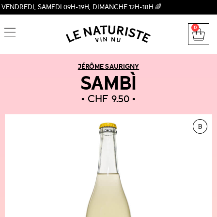
EDI, SAMEDI 09H-19H, DIMANCHE 12H-18H 🌈
0
JÉRÔME SAURIGNY
SAMBÌ
CHF
9.50