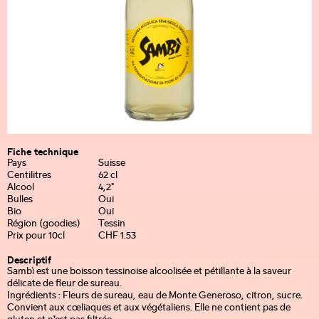
Fiche technique
Pays
Suisse
Centilitres
62 cl
Alcool
4,2°
Bulles
Oui
Bio
Oui
Région (goodies)
Tessin
Prix pour 10cl
CHF 1.53
Descriptif
Sambì est une boisson tessinoise alcoolisée et pétillante à la saveur
délicate de fleur de sureau.
Ingrédients : Fleurs de sureau, eau de Monte Generoso, citron, sucre.
Convient aux cœliaques et aux végétaliens. Elle ne contient pas de