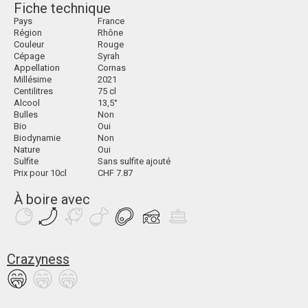
Fiche technique
Pays
France
Région
Rhône
Couleur
Rouge
Cépage
Syrah
Appellation
Cornas
Millésime
2021
Centilitres
75 cl
Alcool
13,5°
Bulles
Non
Bio
Oui
Biodynamie
Non
Nature
Oui
Sulfite
Sans sulfite ajouté
Prix pour 10cl
CHF 7.87
À boire avec
Crazyness