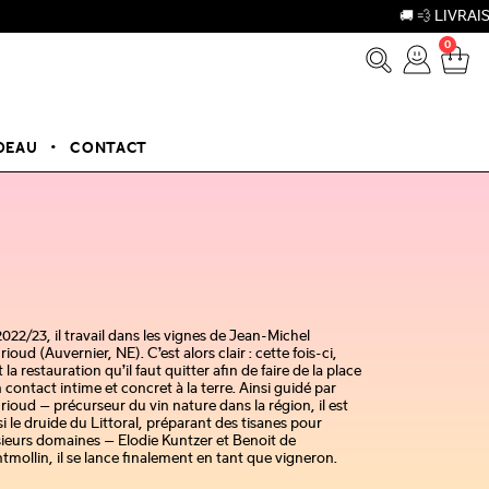
🚚 💨 LIVRAISON OFFE
0
DEAU
CONTACT
022/23, il travail dans les vignes de Jean-Michel
ioud (Auvernier, NE). C’est alors clair : cette fois-ci,
t la restauration qu’il faut quitter afin de faire de la place
 contact intime et concret à la terre. Ainsi guidé par
ioud — précurseur du vin nature dans la région, il est
i le druide du Littoral, préparant des tisanes pour
sieurs domaines — Elodie Kuntzer et Benoit de
mollin, il se lance finalement en tant que vigneron.