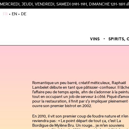
UDI, VENDREDI, SAMEDI 09H-19H, DIMANCHE 12H-18H 🌈
FR
EN
DE
VINS
SPIRITS, 
Romantique un peu barré, créatif méticuleux, Raphaël
Lambelet débute en tant que pâtissier-confiseur. Il lâch
l’affaire peu de temps après, afin de s’adonner à la peint
tout en occupant un job de serveur à côté. Piqué d’amo
pour la restauration, il finit par s’y impliquer pleinement 
ouvre son premier bistrot en 2002.
En 2010, il vit son premier coup de foudre nature et n’en
reviendra pas : « Le point départ de tout ça, c’est La
Bordigue de Mylène Bru. Un rouge… je m’en souviens