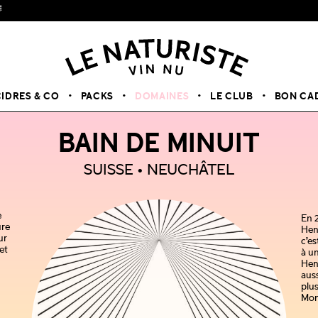
CIDRES & CO
PACKS
DOMAINES
LE CLUB
BON CA
BAIN DE MINUIT
SUISSE
NEUCHÂTEL
e
En 2
ure
Henr
ur
c’es
et
à un
Henr
auss
plu
Mont