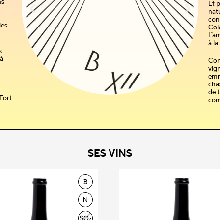
ns
Et p
nat
conn
les
Col
L’a
à la
s
 à
Con
vign
emm
cha
de t
Fort
com
SES VINS