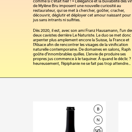
comme si c’était hier ! » L’élégance et la buvabilité des vi
de Mylène Bru imposent une nouvelle curiosité au
restaurateur, qui se met à chercher, goûter, cracher,
découvrir, déglutir et déployer cet amour naissant pour 
jus sans intrants ni sulfites.
Dès 2020, il est, avec son ami Franz Hausamann, l’un de
deux cavistes derrière Le Naturiste. Le duo se met donc
arpenter plus amplement encore la Suisse, la France et
l’Alsace afin de rencontrer les visages de la vinification
naturelle contemporaine. De domaines en salons, Raph
goûte d’innombrables quilles. L’envie de produire ses
propres jus commence à le taquiner. À quand le déclic ? 
heureusement, l’épiphanie ne se fait pas trop attendre…