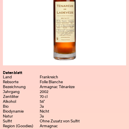
Datenblatt
Land
Frankreich
Rebsorte
Folle Blanche
Bezeichnung
Armagnac Ténarèze
Jahrgang
2002
Zentiliter
70 cl
Alkohol
56°
Bio
Ja
Biodynamie
Nicht
Natur
Ja
Sulfit
Ohne Zusatz von Sulfit
Region (Goodies)
Armagnac