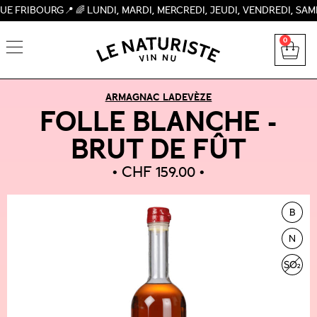
URG📍 🌈 LUNDI, MARDI, MERCREDI, JEUDI, VENDREDI, SAMEDI 09
0
ARMAGNAC LADEVÈZE
FOLLE BLANCHE -
BRUT DE FÛT
CHF
159.00