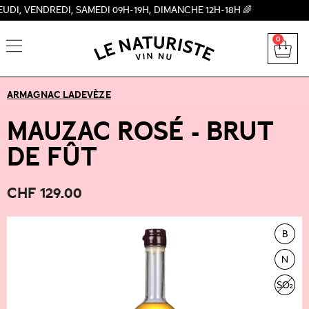
VENDREDI, SAMEDI 09H-19H, DIMANCHE 12H-18H 🌈
0
ARMAGNAC LADEVÈZE
MAUZAC ROSÉ - BRUT
DE FÛT
CHF
129.00