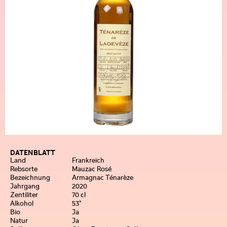
DATENBLATT
Land
Frankreich
Rebsorte
Mauzac Rosé
Bezeichnung
Armagnac Ténarèze
Jahrgang
2020
Zentiliter
70 cl
Alkohol
53°
Bio
Ja
Natur
Ja